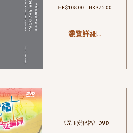
一般價格
促銷價格
HK$108.00
HK$75.00
瀏覽詳細資料
《咒詛變祝福》DVD