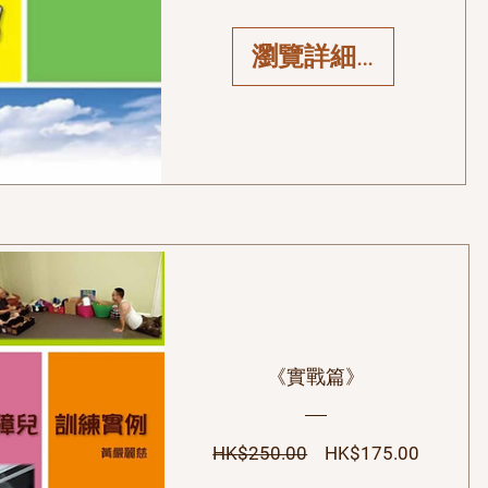
瀏覽詳細資料
《實戰篇》
一般價格
促銷價
HK$250.00
HK$175.00