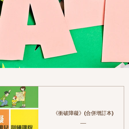
《衝破障礙》(合併增訂本)