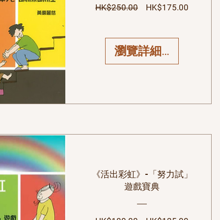
一般價格
促銷價
HK$250.00
HK$175.00
瀏覽詳細資料
《活出彩虹》-「努力試」
遊戲寶典