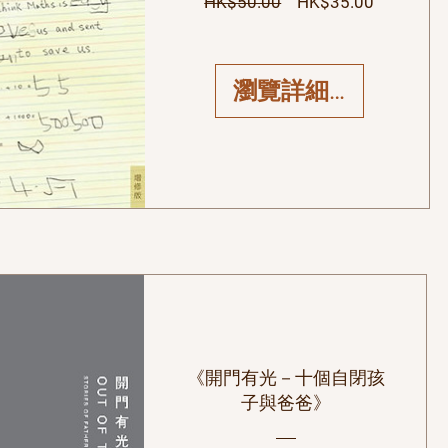
一般價格
促銷價格
HK$50.00
HK$35.00
瀏覽詳細資料
《開門有光－十個自閉孩
子與爸爸》