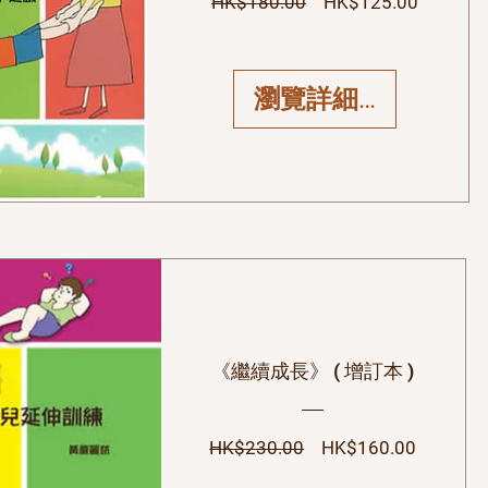
一般價格
促銷價
HK$180.00
HK$125.00
瀏覽詳細資料
《繼續成長》 ( 增訂本 )
一般價格
促銷價
HK$230.00
HK$160.00