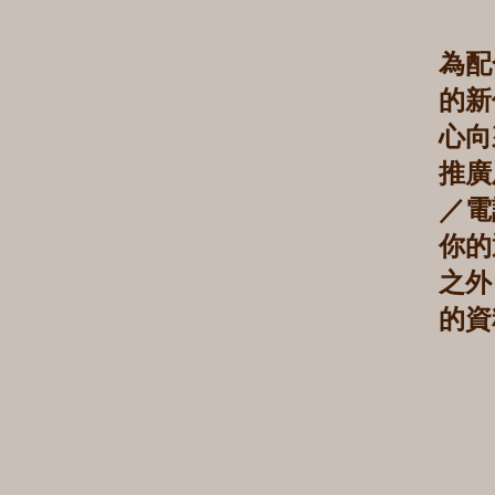
為配
的新
心向
推廣
／電
你的
之外
的資