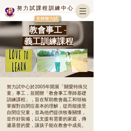
努力試課程訓練中心
支持努力試
教會事工 -
義工訓練課程
努力試中心於
2005
年開展「關愛特殊兒
童」事工，並開辦「教會事工導師基礎
訓練課程」，旨在幫助教會義工和領袖
掌握對自閉症基本的理解，從而能接受
自閉症兒童，並為他們提供牧養關懷，
並作好裝備，以支援有需要的家庭，傳
遞基督的愛，讓孩子能在教會中成長。