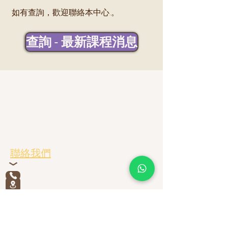
​如有查詢，歡迎聯絡本中心.。
查詢 - 最新課程消息
關於我們
「努力試課程訓練中心」(簡稱「努力試中心」)
由黃兆祺和黃嚴麗慈，於2002年創立 ; 服務對象
是有特殊學習需要 (包括自閉症譜系障礙
(SEN/ASD))的兒童及其家庭。
聯絡我們
l
ouisprogram@lp.org.hk
+852 2915 1148
九龍佐敦廟街239號八福匯5樓501室
WhatsApp (HK) :
+852 97902993
​
WhatsApp (Worldwide):
+852 95665401
WeChat ID (Worldwide): Louis_Program_Online