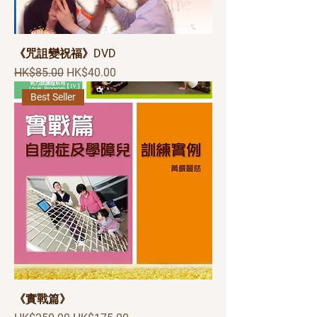
《咒詛變祝福》DVD
一般價格
促銷價格
HK$85.00
HK$40.00
Best Seller
《實戰篇》