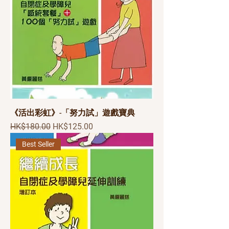
《活出彩虹》-「努力試」遊戲寶典
一般價格
促銷價格
HK$180.00
HK$125.00
Best Seller