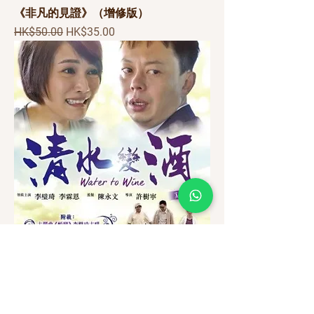
《非凡的見證》（增修版）
一般價格
促銷價格
HK$50.00
HK$35.00
《清水變酒》DVD
一般價格
促銷價格
HK$85.00
HK$60.00