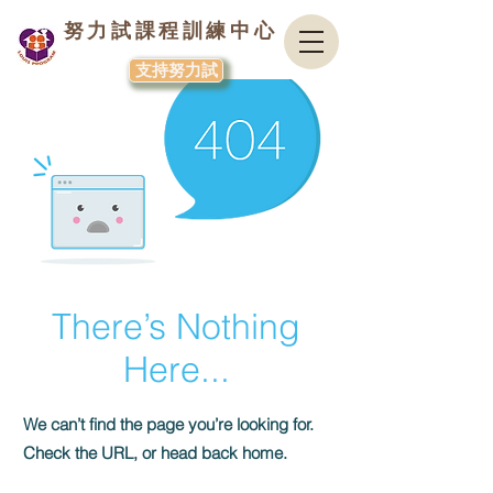
努力試課程訓練中心
支持努力試
There’s Nothing
Here...
We can’t find the page you’re looking for.
Check the URL, or head back home.