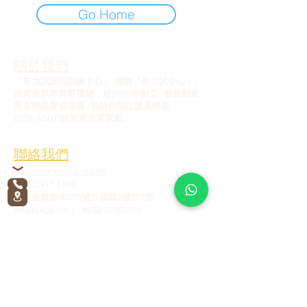
Go Home
關於我們
「努力試課程訓練中心」(簡稱「努力試中心」)
由黃兆祺和黃嚴麗慈，於2002年創立 ; 服務對象
是有特殊學習需要 (包括自閉症譜系障礙
(SEN/ASD))的兒童及其家庭。
聯絡我們
l
ouisprogram@lp.org.hk
+852 2915 1148
九龍佐敦廟街239號八福匯5樓501室
WhatsApp (HK) :
+852 97902993
​
WhatsApp (Worldwide):
+852 95665401
WeChat ID (Worldwide): Louis_Program_Online
私隱政策