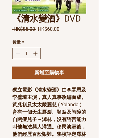
《清水變酒》DVD
一般價格
促銷價格
 HK$85.00 
HK$60.00
數量
*
新增至購物車
獨立電影《清水變酒》由李霖恩及
李璧琦主演，真人真事改編而成。
黃兆祺及太太嚴麗慈 ( Yolanda ) 
育有一個天生唇裂、顎裂及智障的
自閉症兒子－澤林，沒有語言能力
叫他無法與人溝通。移民澳洲後，
他們經歷百般艱難。學校評定澤林