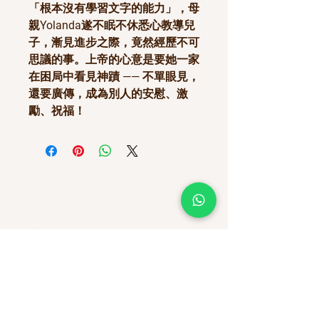
「根本沒有學習文字的能力」，母
親Yolanda遂不眠不休悉心教導兒
子，漸見進步之際，竟然經歷不可
思議的事。上帝的心意是要她一家
在困局中看見神蹟 —— 不單眼見，
還要廣傳，成為別人的安慰、激
勵、祝福！
關於我們
「努力試課程訓練中心」(簡稱「努力試中心」)
由黃兆祺和黃嚴麗慈，於2002年創立 ; 服務對象
是有特殊學習需要 (包括自閉症譜系障礙
(SEN/ASD))的兒童及其家庭。
聯絡我們
l
ouisprogram@lp.org.hk