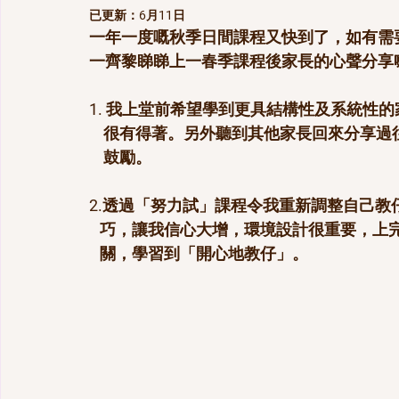
已更新：
6月11日
一年一度嘅秋季日間課程又快到了，如有需
一齊黎睇睇上一春季課程後家長的心聲分享
1. 我上堂前希望學到更具結構性及系統性
    很有得著。另外聽到其他家長回來分
    鼓勵。
2.透過「努力試」課程令我重新調整自己
   巧，讓我信心大增，環境設計很重要，
   關，學習到「開心地教仔」。