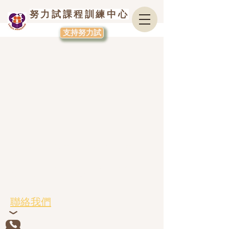
努力試課程訓練中心
支持努力試
關於我們
「努力試課程訓練中心」(簡稱「努力試中心」)
由黃兆祺和黃嚴麗慈，於2002年創立 ; 服務對象
是有特殊學習需要 (包括自閉症譜系障礙
(SEN/ASD))的兒童及其家庭。
聯絡我們
l
ouisprogram@lp.org.hk
+852 2915 1148