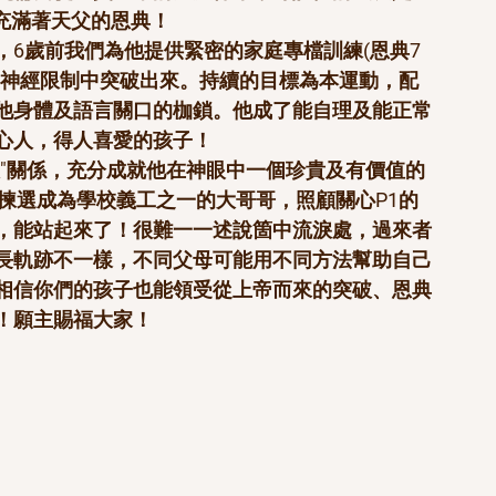
，充滿著天父的恩典！
6歲前我們為他提供緊密的家庭專檔訓練(恩典7
覺神經限制中突破出來。持續的目標為本運動，配
他身體及語言關口的枷鎖。他成了能自理及能正常
心人，得人喜愛的孩子！
人"關係，充分成就他在神眼中一個珍貴及有價值的
揀選成為學校義工之一的大哥哥，照顧關心P1的
，能站起來了！很難一一述說箇中流淚處，過來者
長軌跡不一樣，不同父母可能用不同方法幫助自己
相信你們的孩子也能領受從上帝而來的突破、恩典
！願主賜福大家！