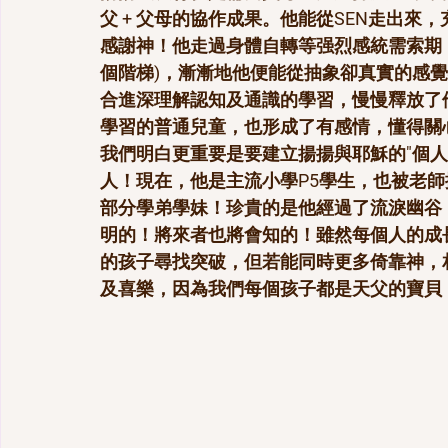
父 + 父母的協作成果。他能從SEN走出來
感謝神！他走過身體自轉等强烈感統需索期，
個階梯)，漸漸地他便能從抽象卻真實的感
合進深理解認知及通識的學習，慢慢釋放了
學習的普通兒童，也形成了有感情，懂得關
我們明白更重要是要建立揚揚與耶穌的"個
人！現在，他是主流小學P5學生，也被老師
部分學弟學妹！珍貴的是他經過了流淚幽谷
明的！將來者也將會知的！雖然每個人的成
的孩子尋找突破，但若能同時更多倚靠神，
及喜樂，因為我們每個孩子都是天父的寶貝