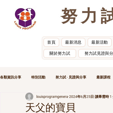
努力
首頁
最新消息
最新活動
關於努力試
努力試見證與
各類資訊分享
特別活動
努力試 - 見證與分享
最新課程
louisprogramgenera
2024年6月25日
讀畢需時 1
其他課程
見證分享 - 一點燭光
過去的活動
天父的寶貝